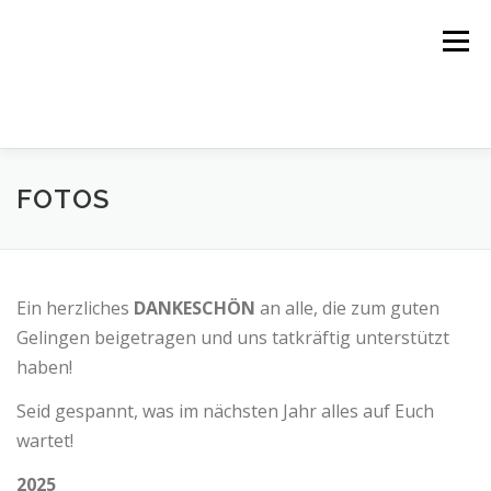
Zum
Inhalt
Menü
springen
STARTSEITE
SPONSOREN
INFOS
KURSE
FOTOS
HELFER GESUCHT
ANMELDUNG
OK-TEAM
FOTOS
BERICHTE
Ein herzliches
DANKESCHÖN
an alle, die zum guten
Gelingen beigetragen und uns tatkräftig unterstützt
haben!
Seid gespannt, was im nächsten Jahr alles auf Euch
wartet!
2025