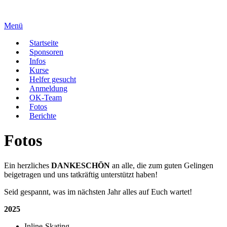
Zum
Inhalt
Menü
springen
Startseite
Sponsoren
Infos
Kurse
Helfer gesucht
Anmeldung
OK-Team
Fotos
Berichte
Fotos
Ein herzliches
DANKESCHÖN
an alle, die zum guten Gelingen
beigetragen und uns tatkräftig unterstützt haben!
Seid gespannt, was im nächsten Jahr alles auf Euch wartet!
2025
Inline-Skating